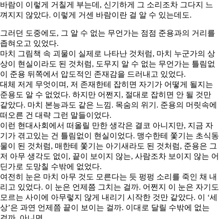
바람이 이렇게 거칠게 부는데, 신기하게 그 소리조차 그다지 느
껴지지 않았다. 이렇게 거센 바람이란 걸 알 수 있는데도.
그러던 도중에도, 그 알 수 없는 무언가는 점점 준용과의 거리를
좁혀오고 있었다.
마치 그림책 속 괴물이 실제로 나타난 것처럼, 마치 누군가의 상
상이 현실이라도 된 것처럼, 도무지 알 수 없는 무언가는 틀림없
이 준용 뒤쪽에서 압도적인 존재감을 드러내고 있었다.
대체 저게 무엇이며, 저 존재한테 잡히면 자기가 어떻게 될지는
준용도 알 수 없었다. 하지만 어쩐지, 절대로 잡히면 안 될 것만
같았다. 마치 본능과도 같은 느낌. 목숨의 위기. 준용의 머릿속에
떠오른 건 대략 그런 말들이었다.
이런 현대사회에서 떠올릴 만한 생각은 결코 아니지만, 지금 자
기가 겪고있는 건 틀림없이 현실이었다. 맹수한테 쫓기는 초식동
물이 된 것처럼, 매한테 쫓기는 아기새라도 된 것처럼, 준용은 그
저 아무 생각도 없이, 끝이 보이지 않는, 사람조차 보이지 않는 어
딘가로 도망칠 수밖에 없었다.
여전히 눈은 마치 아무 것도 모른다는 듯 펑펑 소리를 죽인 채 내
리고 있었다. 이 눈은 언제쯤 그치는 걸까. 어쩐지 이 눈은 자기도
모르는 사이에 아무렇지 않게 내리기 시작한 것만 같았다. 이 ‘세
상’은 과연 언제쯤 끝이 보이는 걸까. 이대로 달릴 수밖에 없는
걸까. 아니면.