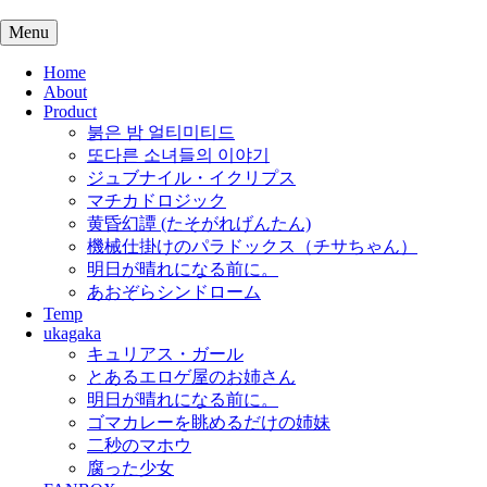
Skip
to
Menu
content
Home
About
Product
붉은 밤 얼티미티드
또다른 소녀들의 이야기
ジュブナイル・イクリプス
マチカドロジック
黄昏幻譚 (たそがれげんたん)
機械仕掛けのパラドックス（チサちゃん）
明日が晴れになる前に。
あおぞらシンドローム
Temp
ukagaka
キュリアス・ガール
とあるエロゲ屋のお姉さん
明日が晴れになる前に。
ゴマカレーを眺めるだけの姉妹
二秒のマホウ
腐った少女