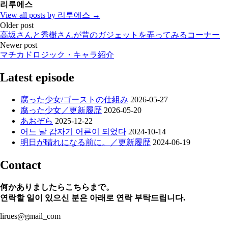
리루에스
View all posts by 리루에스 →
Post
Older post
高坂さんと秀樹さんが昔のガジェットを弄ってみるコーナー
navigation
Newer post
マチカドロジック・キャラ紹介
Latest episode
腐った少女/ゴーストの仕組み
2026-05-27
腐った少女／更新履歴
2026-05-20
あおぞら
2025-12-22
어느 날 갑자기 어른이 되었다
2024-10-14
明日が晴れになる前に。／更新履歴
2024-06-19
Contact
何かありましたらこちらまで。
연락할 일이 있으신 분은 아래로 연락 부탁드립니다.
lirues@gmail_com