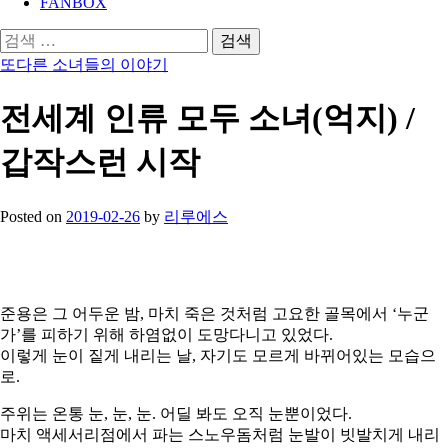
FANBOX
검
색:
또다른 소녀들의 이야기
전세계 인류 모두 소녀(억지) /
갑작스런 시작
Posted
on
2019-02-26
by
리루에스
준용은 그 어두운 밤, 마치 죽은 것처럼 고요한 골목에서 ‘누군
가’를 피하기 위해 하염없이 도망다니고 있었다.
이렇게 눈이 짙게 내리는 날, 자기도 모르게 바뀌어있는 모습으
로.
주위는 온통 눈, 눈, 눈. 어딜 봐도 오직 눈뿐이었다.
마치 액세서리점에서 파는 스노우돔처럼 눈발이 빗발치게 내리