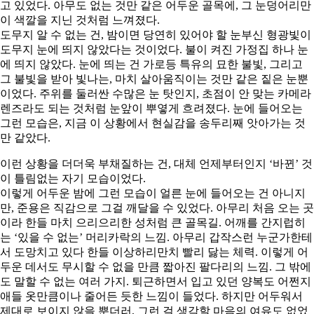
고 있었다. 아무도 없는 것만 같은 어두운 골목에, 그 눈덩어리만
이 색깔을 지닌 것처럼 느껴졌다.
도무지 알 수 없는 건, 밤이면 당연히 있어야 할 눈부신 형광빛이
도무지 눈에 띄지 않았다는 것이었다. 불이 켜진 가정집 하나 눈
에 띄지 않았다. 눈에 띄는 건 가로등 특유의 묘한 불빛, 그리고
그 불빛을 받아 빛나는, 마치 살아움직이는 것만 같은 짙은 눈뿐
이었다. 주위를 둘러싼 수많은 눈 탓인지, 초점이 안 맞는 카메라
렌즈라도 되는 것처럼 눈앞이 뿌옇게 흐려졌다. 눈에 들어오는
그런 모습은, 지금 이 상황에서 현실감을 송두리째 앗아가는 것
만 같았다.
이런 상황을 더더욱 부채질하는 건, 대체 언제부터인지 ‘바뀐’ 것
이 틀림없는 자기 모습이었다.
이렇게 어두운 밤에 그런 모습이 얼른 눈에 들어오는 건 아니지
만, 준용은 직감으로 그걸 깨달을 수 있었다. 아무리 처음 오는 곳
이라 한들 마치 으리으리한 성처럼 큰 골목길. 어깨를 간지럽히
는 ‘있을 수 없는’ 머리카락의 느낌. 아무리 갑작스런 누군가한테
서 도망치고 있다 한들 이상하리만치 빨리 닳는 체력. 이렇게 어
두운 데서도 무시할 수 없을 만큼 짧아진 팔다리의 느낌. 그 밖에
도 말할 수 없는 여러 가지. 퇴근하면서 입고 있던 양복도 어쩐지
애들 옷만큼이나 줄어든 듯한 느낌이 들었다. 하지만 어두워서
제대로 보이지 않을 뿐더러, 그런 걸 생각할 마음의 여유도 없었