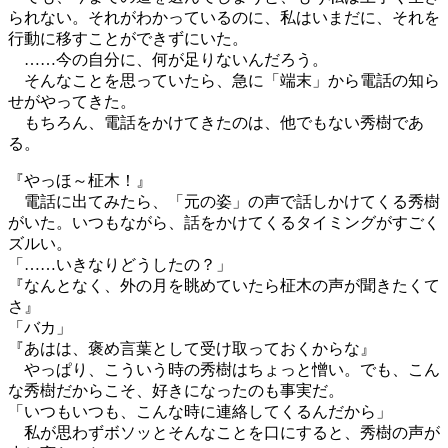
られない。それがわかっているのに、私はいまだに、それを
行動に移すことができずにいた。
……今の自分に、何が足りないんだろう。
そんなことを思っていたら、急に「端末」から電話の知ら
せがやってきた。
もちろん、電話をかけてきたのは、他でもない秀樹であ
る。
『やっほ～柾木！』
電話に出てみたら、「元の姿」の声で話しかけてくる秀樹
がいた。いつもながら、話をかけてくるタイミングがすごく
ズルい。
「……いきなりどうしたの？」
『なんとなく、外の月を眺めていたら柾木の声が聞きたくて
さ』
「バカ」
『あはは、褒め言葉として受け取っておくからな』
やっぱり、こういう時の秀樹はちょっと憎い。でも、こん
な秀樹だからこそ、好きになったのも事実だ。
「いつもいつも、こんな時に連絡してくるんだから」
私が思わずボソッとそんなことを口にすると、秀樹の声が