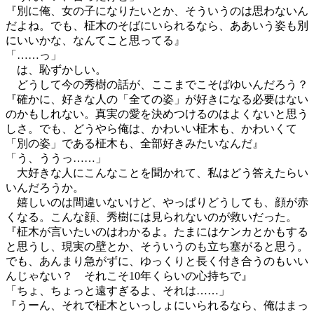
『別に俺、女の子になりたいとか、そういうのは思わないん
だよね。でも、柾木のそばにいられるなら、ああいう姿も別
にいいかな、なんてこと思ってる』
「……っ」
は、恥ずかしい。
どうして今の秀樹の話が、ここまでこそばゆいんだろう？
『確かに、好きな人の「全ての姿」が好きになる必要はない
のかもしれない。真実の愛を決めつけるのはよくないと思う
しさ。でも、どうやら俺は、かわいい柾木も、かわいくて
「別の姿」である柾木も、全部好きみたいなんだ』
「う、ううっ……」
大好きな人にこんなことを聞かれて、私はどう答えたらい
いんだろうか。
嬉しいのは間違いないけど、やっぱりどうしても、顔が赤
くなる。こんな顔、秀樹には見られないのが救いだった。
『柾木が言いたいのはわかるよ。たまにはケンカとかもする
と思うし、現実の壁とか、そういうのも立ち塞がると思う。
でも、あんまり急がずに、ゆっくりと長く付き合うのもいい
んじゃない？ それこそ10年くらいの心持ちで』
「ちょ、ちょっと遠すぎるよ、それは……」
『うーん、それで柾木といっしょにいられるなら、俺はまっ