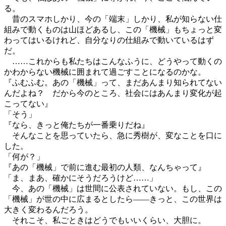
る。
昔のスマホしかり、今の「端末」しかり、私が知らない仕
組みで動くものは山ほどあるし、この「機械」もちょっと変
わってはいるけれど、自分なりの仕組みで動いているはず
だ。
……これからも私たちはこんなふうに、どうやって動くの
かわからない機械に囲まれて過ごすことになるのかな。
『ふむふむ。あの「機械」って、まだあんまり知られてない
んだよね？ だから今のところ、社会にはあんまり変化が起
こってない』
「そう」
『なら、きっと俺たちが一番乗りだね』
そんなことを思っていたら、急に秀樹が、変なことを口に
した。
「何が？」
『あの「機械」で前に進む最初の人類、なんちゃって』
「ま、まあ、確かにそうだろうけど……」
今、あの「機械」は世間に公表されていない。もし、この
「機械」が世の中に広まるとしたら――きっと、この世界は
大きく変わるんだろう。
それこそ、私ごときはどうでもいいくらい、大胆に。