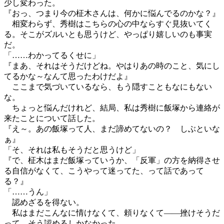
少し変わった。
『おっ、つまり今の柾木さんは、何かに悩んでるのかな？』
相変わらず、秀樹はこちらの心の中ならすぐ見抜いてく
る。そこがズルいとも思うけど、やっぱり嬉しいのも事実
だ。
「……わかってるくせに」
『まあ、それはそうだけどね。やはりあの時のこと、気にし
てるかな～なんて思ったわけだよ』
ここまで気づいているなら、もう隠すこともなにもない
な。
ちょっと悩んだけれど、結局、私は秀樹に飯塚から連絡が
来たことについて話した。
『え～。あの飯塚って人、まだ諦めてないの？ しぶといな
ぁ』
「そ、それは私もそうだと思うけど」
『で、柾木はまだ飯塚っていうか、「反軍」の方を納得させ
る自信がなくて、こうやって迷ってた、って話であって
る？』
「……うん」
認めざるを得ない。
私はまだこんなに情けなくて、頼りなくて――挫けそうだ
って、そう認めるしかなかった。