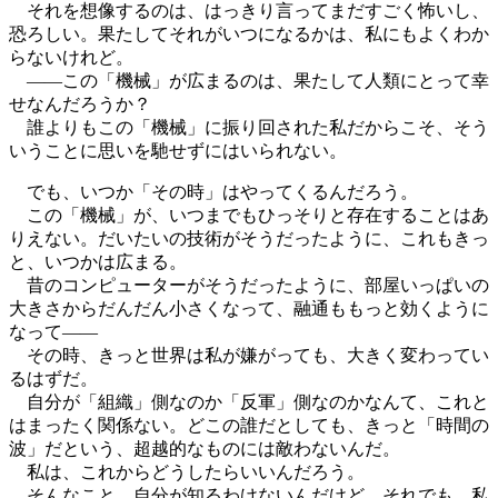
それを想像するのは、はっきり言ってまだすごく怖いし、
恐ろしい。果たしてそれがいつになるかは、私にもよくわか
らないけれど。
――この「機械」が広まるのは、果たして人類にとって幸
せなんだろうか？
誰よりもこの「機械」に振り回された私だからこそ、そう
いうことに思いを馳せずにはいられない。
でも、いつか「その時」はやってくるんだろう。
この「機械」が、いつまでもひっそりと存在することはあ
りえない。だいたいの技術がそうだったように、これもきっ
と、いつかは広まる。
昔のコンピューターがそうだったように、部屋いっぱいの
大きさからだんだん小さくなって、融通ももっと効くように
なって――
その時、きっと世界は私が嫌がっても、大きく変わってい
るはずだ。
自分が「組織」側なのか「反軍」側なのかなんて、これと
はまったく関係ない。どこの誰だとしても、きっと「時間の
波」だという、超越的なものには敵わないんだ。
私は、これからどうしたらいいんだろう。
そんなこと、自分が知るわけないんだけど。それでも、私