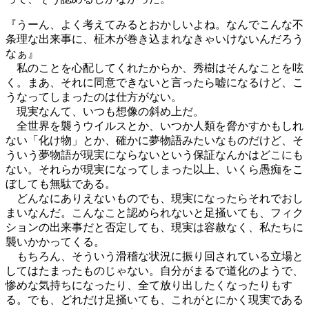
『うーん、よく考えてみるとおかしいよね。なんでこんな不
条理な出来事に、柾木が巻き込まれなきゃいけないんだろう
なぁ』
私のことを心配してくれたからか、秀樹はそんなことを呟
く。まあ、それに同意できないと言ったら嘘になるけど、こ
うなってしまったのは仕方がない。
現実なんて、いつも想像の斜め上だ。
全世界を襲うウイルスとか、いつか人類を脅かすかもしれ
ない「化け物」とか、確かに夢物語みたいなものだけど、そ
ういう夢物語が現実にならないという保証なんかはどこにも
ない。それらが現実になってしまった以上、いくら愚痴をこ
ぼしても無駄である。
どんなにありえないものでも、現実になったらそれでおし
まいなんだ。こんなこと認められないと足掻いても、フィク
ションの出来事だと否定しても、現実は容赦なく、私たちに
襲いかかってくる。
もちろん、そういう滑稽な状況に振り回されている立場と
してはたまったものじゃない。自分がまるで道化のようで、
惨めな気持ちになったり、全て放り出したくなったりもす
る。でも、どれだけ足掻いても、これがとにかく現実である