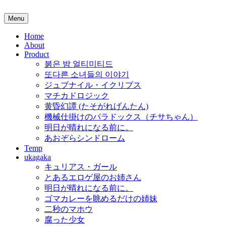
Skip
to
Menu
content
Home
About
Product
붉은 밤 얼티미티드
또다른 소녀들의 이야기
ジュブナイル・イクリプス
マチカドロジック
黄昏幻譚 (たそがれげんたん)
機械仕掛けのパラドックス（チサちゃん）
明日が晴れになる前に。
あおぞらシンドローム
Temp
ukagaka
キュリアス・ガール
とあるエロゲ屋のお姉さん
明日が晴れになる前に。
ゴマカレーを眺めるだけの姉妹
二秒のマホウ
腐った少女