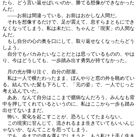
たら、どう言い返せばいいのか、勝てる想像ができなかった
んだ。
――お前は間違っている。お前はおかしな人間だ。
それを想像するだけで、足が震えて、息すらまともにでき
なくなってしまう。私は未だに、ちゃんと「現実」の人間な
んだ。
もし自分の心の奥を口にして、取り返せなくなったらどう
しよう。
自分でもバカみたいなことだとは思っているものの、やは
り、今はどうしても、一歩踏み出す勇気が持てなかった。
月の光が降り注ぐ、自分の部屋。
私は一人で横たわったまま、ぼんやりと窓の外を眺めてい
る。結んでいた髪も下ろして、「元の姿」で、一人でじっと
考え込んでいた。
ああ、なんて自分はここまで臆病なんだろう。みんなも背
中を押してくれているというのに、私はここから一歩も踏み
出せてないままだ。
怖い。変化を起こすことが、恐ろしくてたまらない。
この現実に甘んじて、流されるまま生きていてもいいんじ
ゃないか、なんてことを思ってしまう。
でも、今までの道を選んでしまうと、もう私は上手く生き