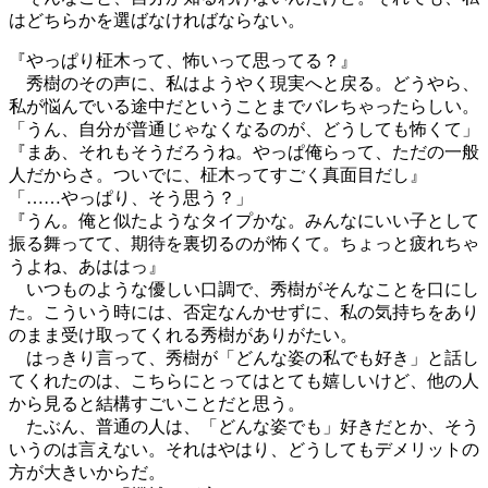
はどちらかを選ばなければならない。
『やっぱり柾木って、怖いって思ってる？』
秀樹のその声に、私はようやく現実へと戻る。どうやら、
私が悩んでいる途中だということまでバレちゃったらしい。
「うん、自分が普通じゃなくなるのが、どうしても怖くて」
『まあ、それもそうだろうね。やっぱ俺らって、ただの一般
人だからさ。ついでに、柾木ってすごく真面目だし』
「……やっぱり、そう思う？」
『うん。俺と似たようなタイプかな。みんなにいい子として
振る舞ってて、期待を裏切るのが怖くて。ちょっと疲れちゃ
うよね、あははっ』
いつものような優しい口調で、秀樹がそんなことを口にし
た。こういう時には、否定なんかせずに、私の気持ちをあり
のまま受け取ってくれる秀樹がありがたい。
はっきり言って、秀樹が「どんな姿の私でも好き」と話し
てくれたのは、こちらにとってはとても嬉しいけど、他の人
から見ると結構すごいことだと思う。
たぶん、普通の人は、「どんな姿でも」好きだとか、そう
いうのは言えない。それはやはり、どうしてもデメリットの
方が大きいからだ。