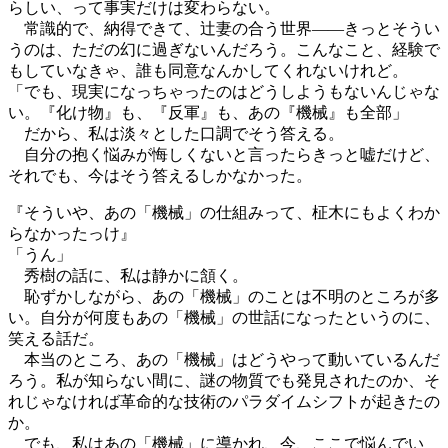
らしい、って事実だけは変わらない。
常識的で、納得できて、辻妻の合う世界――きっとそうい
うのは、ただの幻に過ぎないんだろう。こんなこと、経験で
もしていなきゃ、誰も同意なんかしてくれないけれど。
「でも、現実になっちゃったのはどうしようもないんじゃな
い。『化け物』も、『反軍』も、あの『機械』も全部」
だから、私は淡々とした口調でそう答える。
自分の抱く悩みが悔しくないと言ったらきっと嘘だけど、
それでも、今はそう答えるしかなかった。
『そういや、あの「機械」の仕組みって、柾木にもよくわか
らなかったっけ』
「うん」
秀樹の話に、私は静かに頷く。
恥ずかしながら、あの「機械」のことは不明のところが多
い。自分が何度もあの「機械」の世話になったというのに、
笑える話だ。
本当のところ、あの「機械」はどうやって動いているんだ
ろう。私が知らない間に、謎の物質でも発見されたのか、そ
れじゃなければ革命的な技術のパラダイムシフトが起きたの
か。
でも、私はあの「機械」に導かれ、今、ここで悩んでい