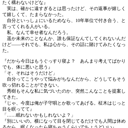
たく構わないけどな』
実は、確かに遠すぎるとは思ったけど、その返事が嬉しく
て嬉しくて、たまらなかった。
自分といっしょにいるためなら、10年単位で付き合う、と
言ってくれる人がいる。
私、なんて幸せ者なんだろう。
遥か未来のことなんか、誰も保証なんてしてくれないんだ
けど――それでも、私は心から、その話に賭けてみたくなっ
た。
『だから今日はもうぐっすり寝よ？ あんまり考えてばかり
でも、体に悪いと思う』
「そ、それはそうだけど」
自分ってこうやって悩みがちなんだから、どうしてもそう
吹っ切れることができない。
秀樹もそんな私に気づいたのか、突然こんなことを提案し
てきた。
『じゃ、今度は俺が子守唄とか歌ってあげる。柾木はじっと
目を瞑ってて』
「……眠れないかもしれないよ？」
『別にいいの。横になって目を閉じてるだけでも人間は休め
るから。眠くなったら寝ちゃうくらいでちょうどいい』