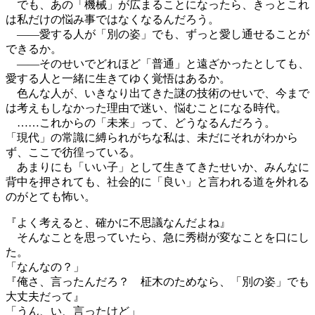
でも、あの「機械」が広まることになったら、きっとこれ
は私だけの悩み事ではなくなるんだろう。
――愛する人が「別の姿」でも、ずっと愛し通せることが
できるか。
――そのせいでどれほど「普通」と遠ざかったとしても、
愛する人と一緒に生きてゆく覚悟はあるか。
色んな人が、いきなり出てきた謎の技術のせいで、今まで
は考えもしなかった理由で迷い、悩むことになる時代。
……これからの「未来」って、どうなるんだろう。
「現代」の常識に縛られがちな私は、未だにそれがわから
ず、ここで彷徨っている。
あまりにも「いい子」として生きてきたせいか、みんなに
背中を押されても、社会的に「良い」と言われる道を外れる
のがとても怖い。
『よく考えると、確かに不思議なんだよね』
そんなことを思っていたら、急に秀樹が変なことを口にし
た。
「なんなの？」
『俺さ、言ったんだろ？ 柾木のためなら、「別の姿」でも
大丈夫だって』
「うん、い、言ったけど」