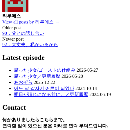
리루에스
View all posts by 리루에스 →
Post
Older post
90．父との話し合い
navigation
Newer post
92．大丈夫、私がいるから
Latest episode
腐った少女/ゴーストの仕組み
2026-05-27
腐った少女／更新履歴
2026-05-20
あおぞら
2025-12-22
어느 날 갑자기 어른이 되었다
2024-10-14
明日が晴れになる前に。／更新履歴
2024-06-19
Contact
何かありましたらこちらまで。
연락할 일이 있으신 분은 아래로 연락 부탁드립니다.