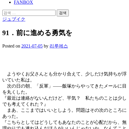
FANBOX
검
색:
ジュブイク
91．前に進める勇気を
Posted
on
2021-07-05
by
리루에스
ようやくお父さんとも分かり合えて、少しだけ気持ちが浮
いていた私は。
次の日の朝、「反軍」――飯塚からやってきたメールに目
を丸くした。
『最近は連絡がないんだけど、平気？ 私たちのことは少し
でも考えてくれた？』
まあ、ここまではいいとしよう。問題はその次のところに
あった。
『こちらとしてはどうしてもあなたのことが心配だから、無
理やりでも連れ込んだほうがいいんじゃないか、なんてこと